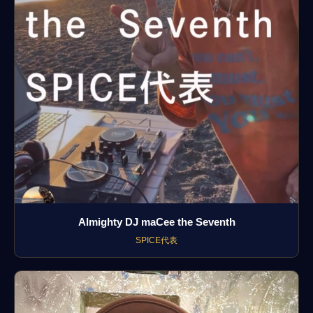
Almighty DJ maCee the Seventh
SPICE代表