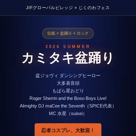
JIFグローバルビレッジ × じくのわフェス
伝統 × 盆踊り × ロック
2026 SUMMER
カミタキ盆踊り
盆ジョヴィ ダンシングヒーロー
大多喜音頭
もばら星おどり
Roger Sherrin and the Boso Boys Live!
Almighty DJ maCee the Seventh（SPICE代表）
MC 水星（suisei）
忍者コスプレ、大歓迎！